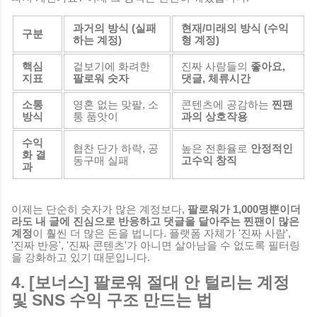
과거의 방식 (실패
현재/미래의 방식 (수익
구분
하는 계정)
형 계정)
핵심
겉보기에 화려한
진짜 사람들의
좋아요,
지표
팔로워 숫자
댓글, 체류시간
소통
영혼 없는 맞팔, 소
콘텐츠에 공감하는
찐팬
방식
통 품앗이
과의 상호작용
수익
협찬 단가 하락, 공
높은 전환율로
안정적인
화 결
동구매 실패
고수익 창직
과
이제는 단순히 숫자가 많은 계정보다,
팔로워가 1,000명뿐이더
라도 내 글에 진심으로 반응하고 댓글을 달아주는 찐팬이 많은
계정
이 훨씬 더 많은 돈을 법니다. 플랫폼 자체가 '진짜 사람',
'진짜 반응', '진짜 콘텐츠'가 아니면 살아남을 수 없도록 필터링
을 강화하고 있기 때문입니다.
4. [보너스] 팔로워 절대 안 털리는 계정
및 SNS 수익 구조 만드는 법