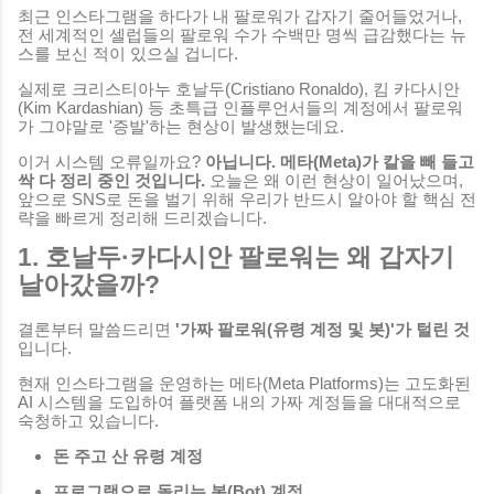
최근 인스타그램을 하다가 내 팔로워가 갑자기 줄어들었거나,
전 세계적인 셀럽들의 팔로워 수가 수백만 명씩 급감했다는 뉴
스를 보신 적이 있으실 겁니다.
실제로 크리스티아누 호날두(Cristiano Ronaldo), 킴 카다시안
(Kim Kardashian) 등 초특급 인플루언서들의 계정에서 팔로워
가 그야말로 '증발'하는 현상이 발생했는데요.
이거 시스템 오류일까요?
아닙니다. 메타(Meta)가 칼을 빼 들고
싹 다 정리 중인 것입니다.
오늘은 왜 이런 현상이 일어났으며,
앞으로 SNS로 돈을 벌기 위해 우리가 반드시 알아야 할 핵심 전
략을 빠르게 정리해 드리겠습니다.
1. 호날두·카다시안 팔로워는 왜 갑자기
날아갔을까?
결론부터 말씀드리면
'가짜 팔로워(유령 계정 및 봇)'가 털린 것
입니다.
현재 인스타그램을 운영하는 메타(Meta Platforms)는 고도화된
AI 시스템을 도입하여 플랫폼 내의 가짜 계정들을 대대적으로
숙청하고 있습니다.
돈 주고 산 유령 계정
프로그램으로 돌리는 봇(Bot) 계정