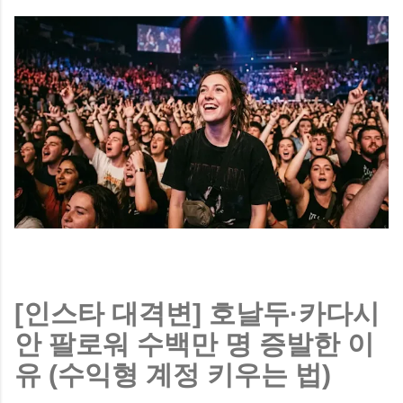
난민 논란, 단 1분 만에 이해됩니다 ▶
https://vt.tiktok.com/ZS4fX8fTH/ 2. 넷플릭스 공포 3인방 끝까
지 보면 잠 못 자는 넷플릭스 공포 명작 TOP3 ▶
https://vt.tiktok.com/ZS4fX617U/ 시청자들이 중간에 포기한 공
포영화, 이유가 충격입니다 ▶
https://vt.tiktok.com/ZS4fX617U/ 공포영화 마니아도 벌벌 떤
넷플릭스 레전드 3편 ▶ https://vt.tiktok.com/ZS4fX617U/ 밤에
혼자 보면 절대 안 되는 넷플릭스 공포 추천 ▶
https://vt.tiktok.com/ZS4fX617U/ 심장이 약하면 보지 마세요…
넷플릭스 공포 끝판왕 ▶ https://vt.tiktok.com/ZS4fX617U/ 평
점보다 더 무서운 진짜 공포영화 TOP3 ▶
https://vt.tiktok.com/ZS4...
[인스타 대격변] 호날두·카다시
안 팔로워 수백만 명 증발한 이
유 (수익형 계정 키우는 법)