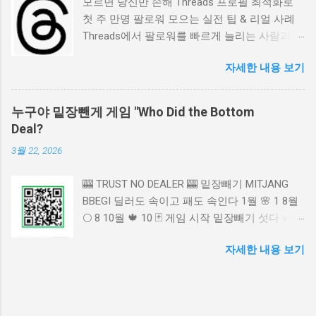
모르면 당신만 손해 Threads 프로필 최적화로
하는 운영 루틴 🔎 왜 하루 10포스팅이 효과적인
첫 주 만명 팔로워 모으는 실전 팁 & 리얼 사례
가? Threads는 빠른 대화와 흐름을 중심으로 돌
Threads에서 팔로워를 빠르게 늘리는 사람과 그
아가는 플랫폼입니다. 자주 등장하는 계정일수
렇지 못한 사람의 차이는 ‘콘텐츠 이전에 프로필
록 사람들의 타임라인에서 보일 확률이 높아집
자세한 내용 보기
세팅’에서 시작됩니다. 이 글은 단순 이론이 아
니다. 즉, 꾸준한 다회 노출이 곧 신뢰와 인지도
니라 실제 성장 사례를 기반으로 정리한 실전 가
를 만들어 줍니다. ⭐ ‘많이 보이는 계정’이 결국
이드이며, 초보자도 이해 쉽게, 그리고 지금 당
팔로워를 더 많이 얻습니다 🚀 성장 계정들의 공
누구야 밑장뺀게 게임 "Who Did the Bottom
장 적용 가능하도록 만들었습니다. 📌 목차
통 패턴 빠르게 성장한 계정들을 보면 공통점이
Deal?
Threads에서 프로필 최적화가 중요한 이유 첫
있습니다. 무작위 글이 아니라 “주제가 이어지는
3월 22, 2026
주 만명 달성한 사람들의 공통 특징 성장하는 프
시리즈 구조”를 사용합니다. 사람이 기다리는 콘
로필 세팅 방법 실제 성공 사례 3가지 팔로워가
텐츠는 항상 더 강한 반응을 만들어냅니다. 💡
🎰 TRUST NO DEALER 🎰 밑장빼기 MITJANG
눌러보고 싶게 만드는 심리 전략 초보자가 절대
‘다음 글이 궁금한 계정’이 팔로우 전환율이 훨
BBEGI 딜러도 속이고 패도 속인다 1월 🌸 1 8월
하면 안 되는 실수 첫 주 이후 안정적으로 성장
씬 높습니다 ✍️ 하루 10개 시리즈 구성 방법 1️⃣
🌕 8 10월 🍁 10 🃏 게임 시작 밑장빼기 섯다 v4.0
유지하는 법 🔎 Threads에서 프로필 최적화가
첫 글 – 오늘 시리즈의 방향을 알려주는 안내글
밑장빼기 라운드 1 POT 0 ₩ ▲ DEALER ▲ 😎 나
중요한 이유 Threads는 ‘대화형 SNS’이지만, 팔
2️⃣ 두 번째 글 – 가벼운 공감 유도 글 3️⃣ 세 번째
자세한 내용 보기
(플레이어) ₩ 10,000 배팅: ₩ 0 게임 시작 중... 삥
로워가 당신을 팔로우할지 말지는 결국 프로필
글 – 실질적인 정보 제공 4️⃣ 네 번째 글 – 사례·
콜 하프 풀 체크 다이 ⚡ 밑장빼기! (대박 or 벌금)
에서 결정됩니다. 사람들은 글을 보기 전에 반드
경험 공유 5️⃣ 다섯 번째 글 – 마무리 + 대화 유
⚡ 확인 💸 파산! 다시 시작 승리! +₩0 — 이번 라
시 프로필을 먼저 확인하고, 신뢰 가능성을 판단
도 질문 반복 ✔ 사람들은 ‘정리된 콘텐츠 흐
운드 패 공개 — 다음 라운드 →
합니다. 즉, 프로필은 명함이 아니라 ‘신뢰를 얻
름’을 좋아합니다 📣 실제 성공 사례 🎯 사례 1 –