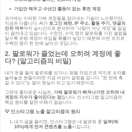
가입만 해두고 수년간 활동이 없는 휴면 계정
과거에는 이러한 가짜 계정들을 잡아내는 기술이 느슨했지만,
지금은 다릅니다. AI가
로그인 패턴, IP 주소, 활동 주기, 댓글의
진위 여부
까지 실시간으로 분석하여 "사람이 아닌 계정"을 칼같
이 걸러내고 있습니다. 수천만, 수억 명의 팔로워를 가진 셀럽들
일수록 유령 계정이 유입될 확률이 높았기 때문에 이번 조치로
수백만 명이 한 번에 날아간 것입니다.
2. 팔로워가 줄었는데 오히려 계정에 좋
다? (알고리즘의 비밀)
내가 돈을 들여 팔로워를 샀거나, 맞팔 작업으로 억지로 숫자를
늘려놓은 분들이라면 지금 비상이 걸렸을 겁니다. "한 번에 훅
갈 수 있다"는 말이 현실이 되고 있기 때문이죠.
그런데 흥미로운 사실은,
가짜 팔로워가 빠져나가면 오히려 내
계정의 지수가 좋아진다는 점
입니다. 인스타그램 알고리즘의
핵심 원리를 알면 이해가 쉽습니다.
💡 인스타그램 노출 알고리즘의 원리
내가 글을 올리면, 인스타그램은 내 팔로워 중
일부(예:
10%)에게 먼저 콘텐츠를 노출
시킵니다.